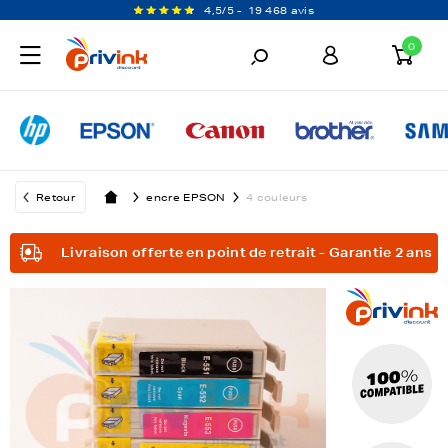
4,5/5 -
19 468 avis
0
Retour
encre EPSON
4 couleurs
Livraison offerte en point de retrait - Garantie 2 ans