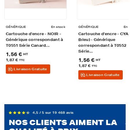
GÉNÉRIQUE
En stock
GÉNÉRIQUE
En 
Cartouche d'encre - NOIR -
Cartouche d'encre - CYA
Générique correspondant à
(bleu) - Générique
T0551 Série Canard...
correspondant à T0552
Série...
1,56 €
HT
1,56 €
1,87 €
HT
TTC
1,87 €
TTC
Livraison Gratuite
Livraison Gratuite
4,5 / 5 sur 19 468 avis
NOS CLIENTS AIMENT LA