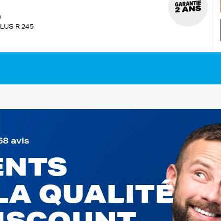
)
LUS R 245
68 avis
ENTS
LA QUALITÉ
DISCOUNT