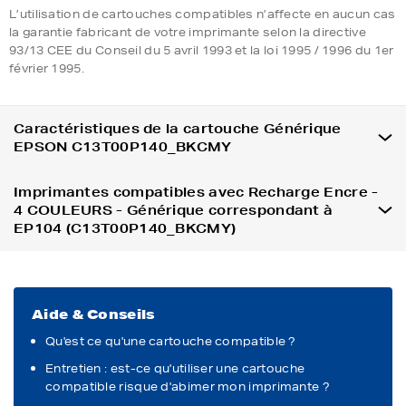
L’utilisation de cartouches compatibles n’affecte en aucun cas
la garantie fabricant de votre imprimante selon la directive
93/13 CEE du Conseil du 5 avril 1993 et la loi 1995 / 1996 du 1er
février 1995.
Caractéristiques de la cartouche Générique
EPSON C13T00P140_BKCMY
Imprimantes compatibles avec Recharge Encre -
4 COULEURS - Générique correspondant à
EP104 (C13T00P140_BKCMY)
Aide & Conseils
Qu'est ce qu'une cartouche compatible ?
Entretien : est-ce qu'utiliser une cartouche
compatible risque d'abimer mon imprimante ?