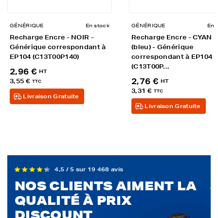
GÉNÉRIQUE
En stock
GÉNÉRIQUE
En 
Recharge Encre - NOIR -
Recharge Encre - CYAN
Générique correspondant à
(bleu) - Générique
EP104 (C13T00P140)
correspondant à EP104
(C13T00P...
2,96 €
HT
2,76 €
3,55 €
HT
TTC
3,31 €
TTC
Livraison Gratuite
Livraison Gratuite
4,5 / 5 sur 19 468 avis
NOS CLIENTS AIMENT LA
QUALITÉ À PRIX
DISCOUNT