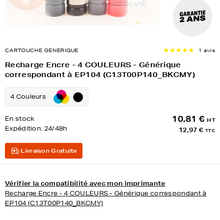
CARTOUCHE GENERIQUE
1 avis
Recharge Encre - 4 COULEURS - Générique
correspondant à EP104 (C13T00P140_BKCMY)
4 Couleurs
10,81 €
En stock
HT
Expédition:
24/48h
12,97 €
TTC
Livraison Gratuite
Vérifier la compatibilité avec mon imprimante
Recharge Encre - 4 COULEURS - Générique correspondant à
EP104 (C13T00P140_BKCMY)