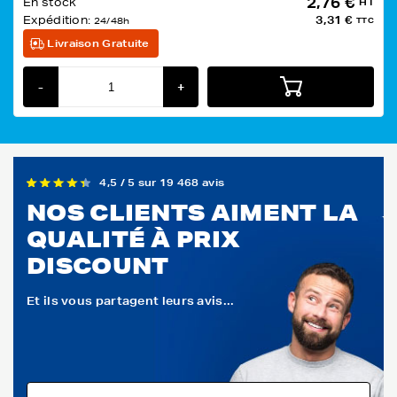
2,76 €
En stock
HT
Expédition:
3,31 €
24/48h
TTC
Livraison Gratuite
-
+
4,5 / 5 sur 19 468 avis
NOS CLIENTS AIMENT LA
QUALITÉ À PRIX
DISCOUNT
Et ils vous partagent leurs avis...