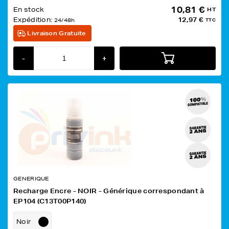
10,81 €
En stock
HT
Expédition:
12,97 €
24/48h
TTC
Livraison Gratuite
-
+
GENERIQUE
Recharge Encre - NOIR - Générique correspondant à
EP104 (C13T00P140)
Noir