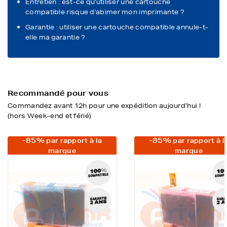
Entretien : est-ce qu'utiliser une cartouche
compatible risque d'abimer mon imprimante ?
Garantie : utiliser une cartouche compatible annule-t-
elle ma garantie ?
Recommandé pour vous
Commandez avant 12h pour une expédition aujourd’hui !
(hors Week-end et férié)
-85%
-85%
par rapport à la
par rapport à l
marque
marque