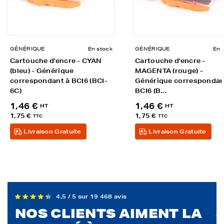
GÉNÉRIQUE
En stock
GÉNÉRIQUE
En 
Cartouche d'encre - CYAN
Cartouche d'encre -
(bleu) - Générique
MAGENTA (rouge) -
correspondant à BCI6 (BCI-
Générique correspondan
6C)
BCI6 (B...
1,46 €
1,46 €
HT
HT
1,75 €
1,75 €
TTC
TTC
Livraison Gratuite
Livraison Gratuite
4,5 / 5 sur 19 468 avis
NOS CLIENTS AIMENT LA