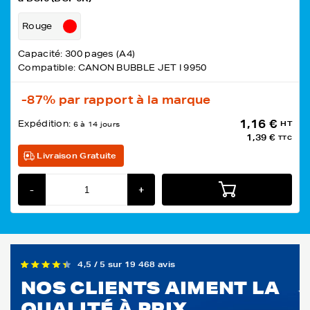
Rouge
Capacité: 300 pages (A4)
Compatible: CANON BUBBLE JET I 9950
-87%
par rapport à la marque
1,16 €
Expédition:
HT
6 à 14 jours
1,39 €
TTC
Livraison Gratuite
-
+
4,5 / 5 sur 19 468 avis
NOS CLIENTS AIMENT LA
QUALITÉ À PRIX