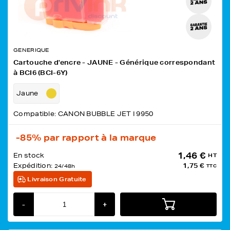
GENERIQUE
Cartouche d'encre - JAUNE - Générique correspondant
à BCI6 (BCI-6Y)
Jaune
Compatible: CANON BUBBLE JET I 9950
-85%
par rapport à la marque
1,46 €
En stock
HT
Expédition:
1,75 €
24/48h
TTC
Livraison Gratuite
-
+