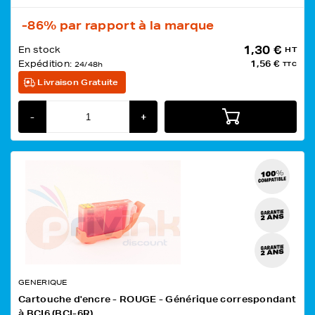
-86%
par rapport à la marque
1,30 €
En stock
HT
Expédition:
1,56 €
24/48h
TTC
Livraison Gratuite
-
+
GENERIQUE
Cartouche d'encre - ROUGE - Générique correspondant
à BCI6 (BCI-6R)