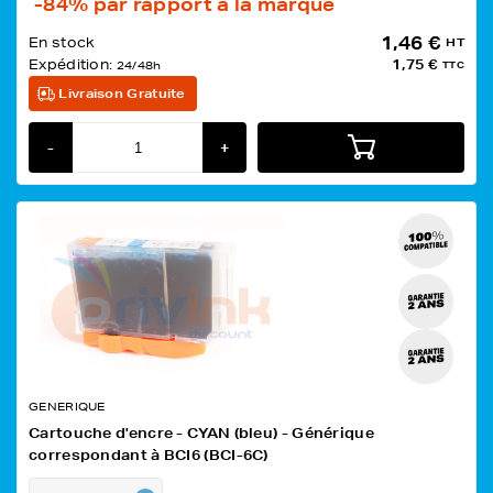
-84%
par rapport à la marque
1,46 €
En stock
HT
Expédition:
1,75 €
24/48h
TTC
Livraison Gratuite
-
+
GENERIQUE
Cartouche d'encre - CYAN (bleu) - Générique
correspondant à BCI6 (BCI-6C)