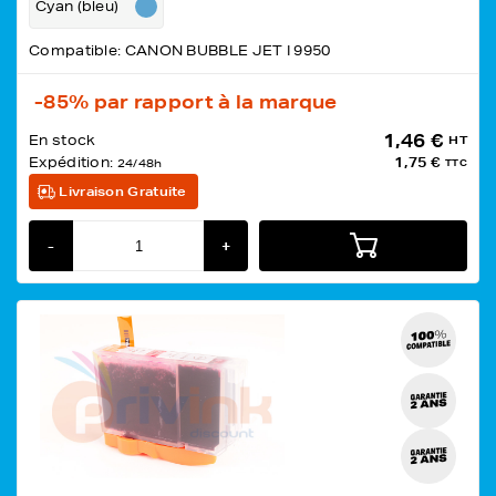
Cyan (bleu)
Compatible: CANON BUBBLE JET I 9950
-85%
par rapport à la marque
1,46 €
En stock
HT
Expédition:
1,75 €
24/48h
TTC
Livraison Gratuite
-
+