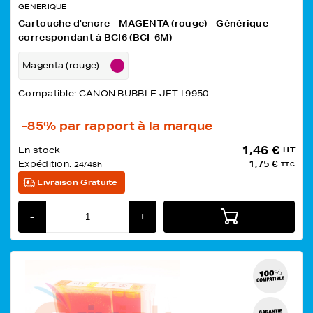
GENERIQUE
Cartouche d'encre - MAGENTA (rouge) - Générique
correspondant à BCI6 (BCI-6M)
Magenta (rouge)
Compatible: CANON BUBBLE JET I 9950
-85%
par rapport à la marque
1,46 €
En stock
HT
Expédition:
1,75 €
24/48h
TTC
Livraison Gratuite
-
+