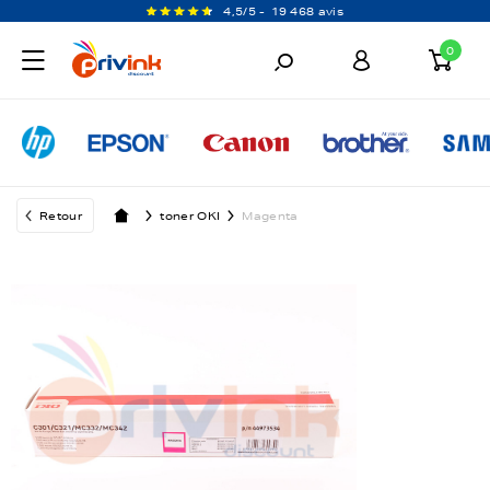
4,5/5 -
19 468 avis
0
Retour
toner OKI
Magenta