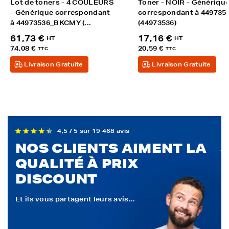
Lot de toners - 4 COULEURS
Toner - NOIR - Génériqu
- Générique correspondant
correspondant à 449735
à 44973536_BKCMY (...
(44973536)
61,73 €
17,16 €
HT
HT
74,08 €
20,59 €
TTC
TTC
Livraison Gratuite
Livraison Gratuite
4,5 / 5 sur 19 468 avis
NOS CLIENTS AIMENT LA
QUALITÉ À PRIX
DISCOUNT
Et ils vous partagent leurs avis...