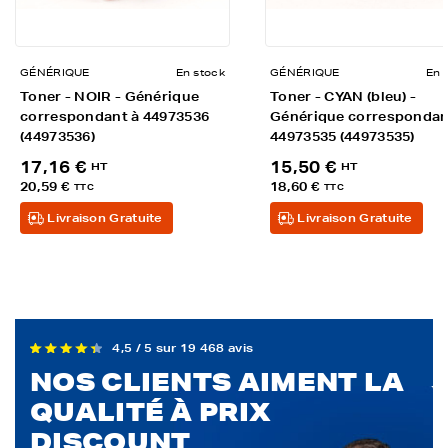
GÉNÉRIQUE
En stock
GÉNÉRIQUE
En 
Toner - NOIR - Générique
Toner - CYAN (bleu) -
correspondant à 44973536
Générique correspondan
(44973536)
44973535 (44973535)
17,16 €
15,50 €
HT
HT
20,59 €
18,60 €
TTC
TTC
Livraison Gratuite
Livraison Gratuite
4,5 / 5 sur 19 468 avis
NOS CLIENTS AIMENT LA
QUALITÉ À PRIX
DISCOUNT