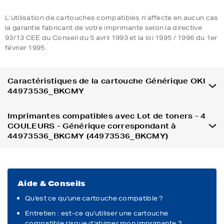
L’utilisation de cartouches compatibles n’affecte en aucun cas
la garantie fabricant de votre imprimante selon la directive
93/13 CEE du Conseil du 5 avril 1993 et la loi 1995 / 1996 du 1er
février 1995.
Caractéristiques de la cartouche Générique OKI
44973536_BKCMY
Imprimantes compatibles avec Lot de toners - 4
COULEURS - Générique correspondant à
44973536_BKCMY (44973536_BKCMY)
Aide & Conseils
Qu'est ce qu'une cartouche compatible ?
Entretien : est-ce qu'utiliser une cartouche
compatible risque d'abimer mon imprimante ?