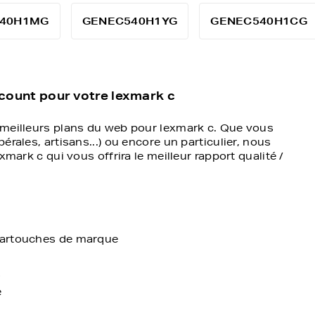
40H1MG
GENEC540H1YG
GENEC540H1CG
scount pour votre lexmark c
 meilleurs plans du web pour lexmark c. Que vous
rales, artisans...) ou encore un particulier, nous
mark c qui vous offrira le meilleur rapport qualité /
 cartouches de marque
s
e