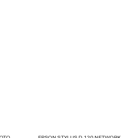
HOTO
EPSON STYLUS D 120 NETWORK