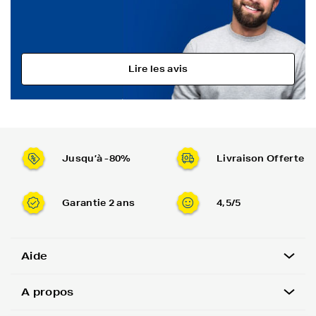
Lire les avis
Jusqu’à -80%
Livraison Offerte
Garantie 2 ans
4,5/5
Aide
A propos