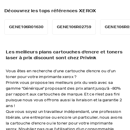
Découvrez les tops références XEROX
GENE106R01630
GENE106R02759
GENE106R0
Les meilleurs plans cartouches d'encre et toners
laser à prix discount sont chez Privink
Vous êtes en recherche d'une cartouche d'encre ou d'un
toner pour votre imprimante xerox ?
Privink vous propose les meilleurs prix du web avec sa
gamme "Générique" proposant des prix allant jusqu'à -80%
par rapport aux cartouches de marque. Et ce n'est pas fini
puisque nous vous offrons aussi la livraison et la garantie 2
ans !
Que vous soyez un travailleur indépendant, une profession
libérale, une entreprise ou encore un particulier, nous avons
la cartouche d'encre ou le toner pour votre imprimante
xerox. N'oubliez pas que l'utilisation d'un consommable