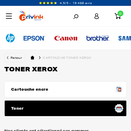
4,5/5 -
19 468 avis
0
Retour
CARTOUCHE TONER XEROX
TONER XEROX
Cartouche encre
Toner
Nos clients ont sélectionné ces gammes