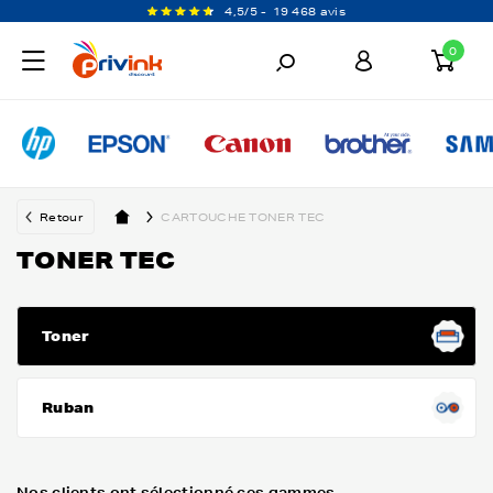
4,5/5 -
19 468 avis
0
Retour
CARTOUCHE TONER TEC
TONER TEC
Toner
Ruban
Nos clients ont sélectionné ces gammes