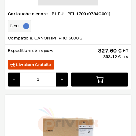
Cartouche d'encre - BLEU - PFI-1700 (0784C001)
Bleu
Compatible: CANON IPF PRO 6000 S
327,60 €
Expédition:
HT
6 à 15 jours
393,12 €
TTC
Livraison Gratuite
-
+