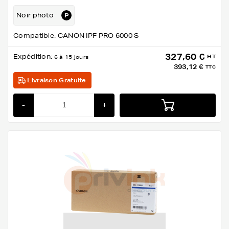
Noir photo
Compatible: CANON IPF PRO 6000 S
327,60 €
Expédition:
HT
6 à 15 jours
393,12 €
TTC
Livraison Gratuite
-
+