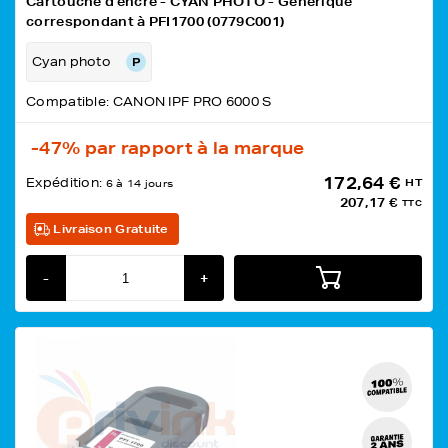
Cartouche d'encre - CYAN PHOTO - Générique
correspondant à PFI1700 (0779C001)
Cyan photo
Compatible: CANON IPF PRO 6000 S
-47%
par rapport à la marque
172,64 €
Expédition:
HT
6 à 14 jours
207,17 €
TTC
Livraison Gratuite
-
+