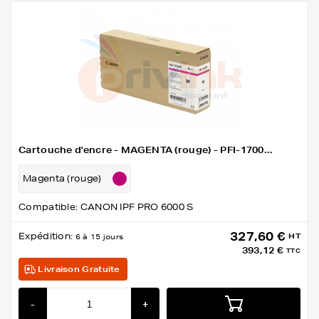
Cartouche d'encre - MAGENTA (rouge) - PFI-1700...
Magenta (rouge)
Compatible: CANON IPF PRO 6000 S
327,60 €
Expédition:
HT
6 à 15 jours
393,12 €
TTC
Livraison Gratuite
-
+