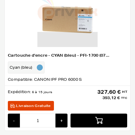
Cartouche d'encre - CYAN (bleu) - PFI-1700 (07...
Cyan (bleu)
Compatible: CANON IPF PRO 6000 S
327,60 €
Expédition:
HT
6 à 15 jours
393,12 €
TTC
Livraison Gratuite
-
+