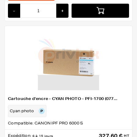
-
+
Cartouche d'encre - CYAN PHOTO - PFI-1700 (077...
Cyan photo
Compatible: CANON IPF PRO 6000 S
327,60 €
Expédition:
HT
6 à 15 jours