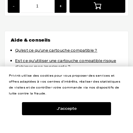
-
+
Aide & conseils
Qu'est ce qu'une cartouche compatible ?
Est ce qu'utiliser une cartouche compatible risque
d'abimer mon imprimante ?
Privink utilise des cookies pour vous proposer des services et
Utiliser une cartouche compatible annule t'elle ma
offres adaptées à vos centres d'intérêts, réaliser des statistiques
garantie ?
de visites et de contrôler votre commande via nos dispositifs de
lutte contre la fraude.
J'accepte
Le meilleur plan cartouches d'encre du web