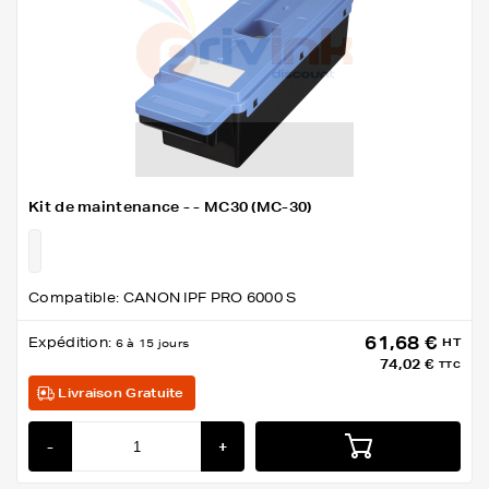
Kit de maintenance - - MC30 (MC-30)
Compatible: CANON IPF PRO 6000 S
61,68 €
Expédition:
HT
6 à 15 jours
74,02 €
TTC
Livraison Gratuite
-
+