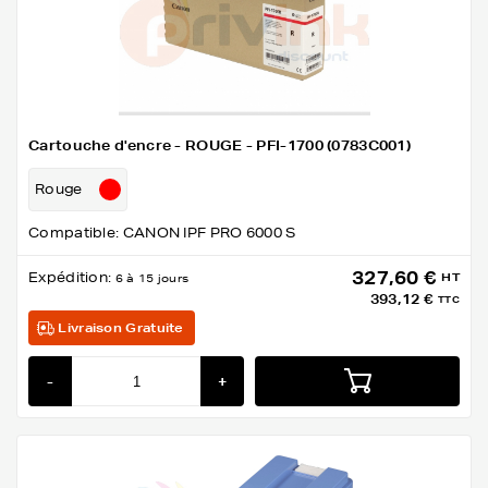
Cartouche d'encre - ROUGE - PFI-1700 (0783C001)
Rouge
Compatible: CANON IPF PRO 6000 S
327,60 €
Expédition:
HT
6 à 15 jours
393,12 €
TTC
Livraison Gratuite
-
+