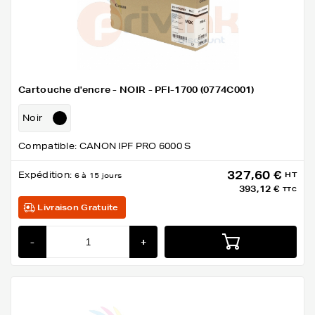
Cartouche d'encre - NOIR - PFI-1700 (0774C001)
Noir
Compatible: CANON IPF PRO 6000 S
327,60 €
Expédition:
HT
6 à 15 jours
393,12 €
TTC
Livraison Gratuite
-
+