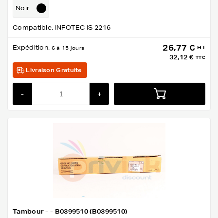
Noir
Compatible: INFOTEC IS 2216
26,77 €
Expédition:
HT
6 à 15 jours
32,12 €
TTC
Livraison Gratuite
-
+
Tambour - - B0399510 (B0399510)