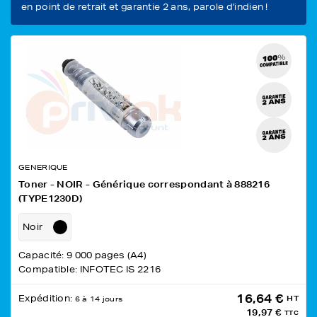
en point de retrait et garantie 2 ans, parole d'indien !
GENERIQUE
Toner - NOIR - Générique correspondant à 888216
(TYPE1230D)
Noir
Capacité: 9 000 pages (A4)
Compatible: INFOTEC IS 2216
16,64 €
Expédition:
HT
6 à 14 jours
19,97 €
TTC