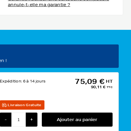
annule-t-elle ma garantie ?
en !
75,09 €
Expédition:
6 à 14 jours
HT
90,11 €
TTC
Livraison Gratuite
-
+
Ajouter au panier