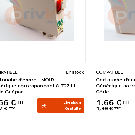
PATIBLE
En stock
COMPATIBLE
touche d'encre - NOIR -
Cartouche d'enc
érique correspondant à T0711
Générique corr
ie Guépar...
Série...
56 €
1,66 €
HT
HT
Livraison
7 €
1,99 €
TTC
Gratuite
TTC