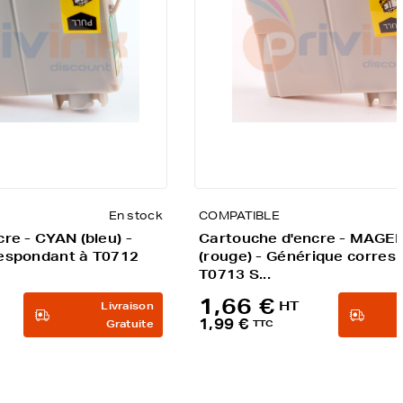
En stock
COMPATIBLE
re - CYAN (bleu) -
Cartouche d'encre - MAGE
espondant à T0712
(rouge) - Générique corres
T0713 S...
1,66 €
HT
Livraison
1,99 €
Gratuite
TTC