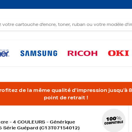
fitez de la même qualité d'impression jusqu'à 80
point de retrait !
ncre - 4 COULEURS - Générique
5 Série Guépard (C13T07154012)