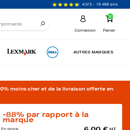
4,5/5 -
19 468 avis
0
Connexion
Panier
AUTRES MARQUES
% moins cher et de la livraison offerte en
-88%
par rapport à la
marque
6,00 €
En stock
HT