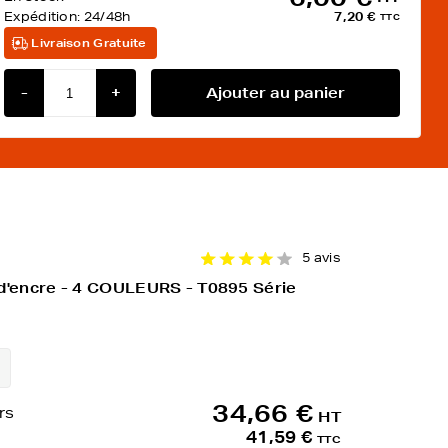
Expédition:
24/48h
7,20 €
TTC
Livraison Gratuite
-
+
Ajouter au panier
5 avis
d'encre - 4 COULEURS - T0895 Série
34,66 €
rs
HT
41,59 €
TTC