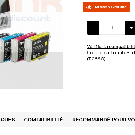
Livraison Gratuite
-
+
Vérifier la compatibi
Lot de cartouches 
(T0895)
IQUES
COMPATIBILITÉ
RECOMMANDÉ POUR V