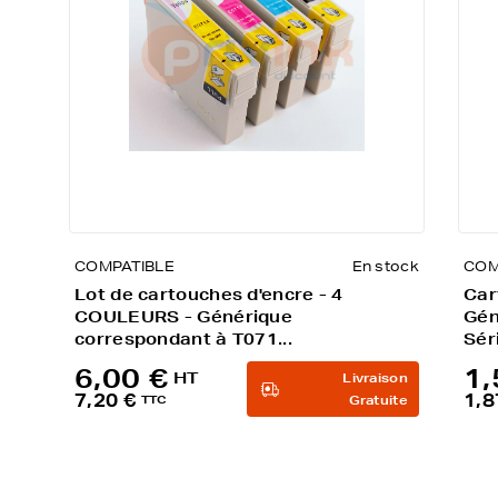
COMPATIBLE
En stock
COM
Lot de cartouches d'encre - 4
Car
COULEURS - Générique
Gén
correspondant à T071...
Sér
6,00 €
1,
HT
Livraison
7,20 €
1,8
TTC
Gratuite