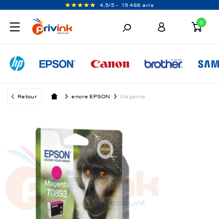
4,5/5 -
19 468 avis
0
Retour
encre EPSON
Magenta