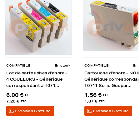
COMPATIBLE
En stock
COMPATIBLE
En 
Lot de cartouches d'encre -
Cartouche d'encre - NOIR
4 COULEURS - Générique
Générique correspondan
correspondant à T071...
T0711 Série Guépar...
6,00 €
1,56 €
HT
HT
7,20 €
1,87 €
TTC
TTC
Livraison Gratuite
Livraison Gratuite