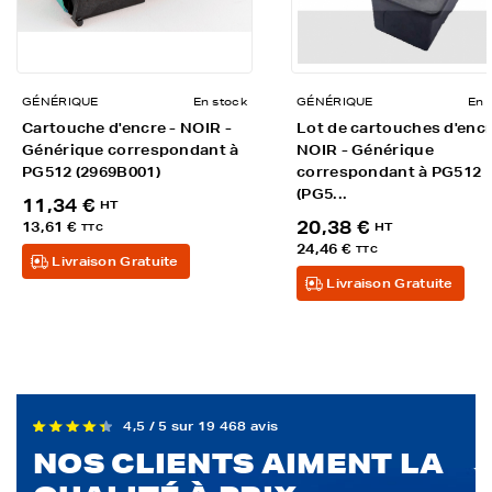
GÉNÉRIQUE
En stock
GÉNÉRIQUE
En 
Cartouche d'encre - NOIR -
Lot de cartouches d'encr
Générique correspondant à
NOIR - Générique
PG512 (2969B001)
correspondant à PG512
(PG5...
11,34 €
HT
20,38 €
13,61 €
HT
TTC
24,46 €
TTC
Livraison Gratuite
Livraison Gratuite
4,5 / 5 sur 19 468 avis
NOS CLIENTS AIMENT LA