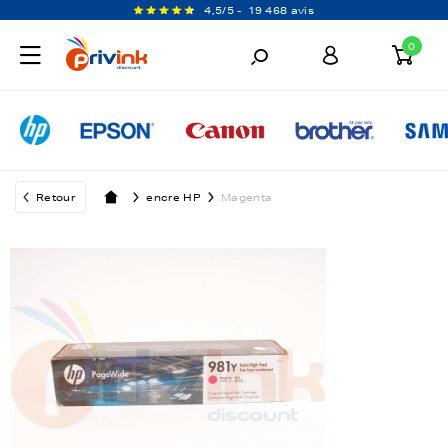
4,5/5 -
19 468 avis
0
Retour
encre HP
Magenta