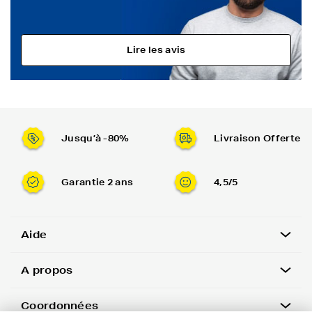
Lire les avis
Jusqu’à -80%
Livraison Offerte
Garantie 2 ans
4,5/5
Aide
A propos
Coordonnées