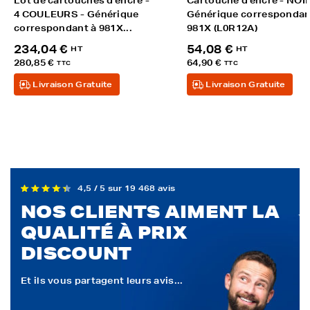
Lot de cartouches d'encre -
Cartouche d'encre - NOIR
4 COULEURS - Générique
Générique correspondan
correspondant à 981X...
981X (L0R12A)
234,04 €
54,08 €
HT
HT
280,85 €
64,90 €
TTC
TTC
Livraison Gratuite
Livraison Gratuite
4,5 / 5 sur 19 468 avis
NOS CLIENTS AIMENT LA
QUALITÉ À PRIX
DISCOUNT
Et ils vous partagent leurs avis...