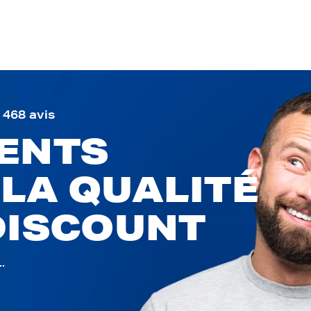
9 468 avis
IENTS
 LA QUALITÉ
DISCOUNT
.