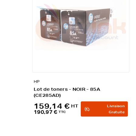
HP
Lot de toners - NOIR - 85A
(CE285AD)
159,14 €
HT
Livraison
190,97 €
TTC
Gratuite