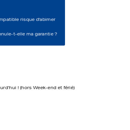
ompatible risque d'abimer
nnule-t-elle ma garantie ?
d’hui ! (hors Week-end et férié)