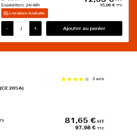
Expédition:
24/48h
15,06 €
TTC
Livraison Gratuite
-
+
Ajouter au panier
3 avis
 (CE285A)
81,65 €
rs
HT
97,98 €
TTC