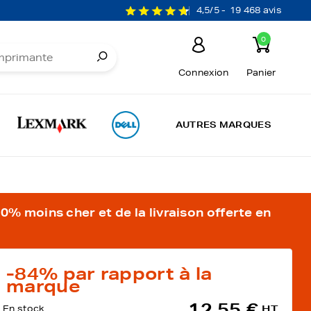
4,5/5 -
19 468 avis
0
Connexion
Panier
AUTRES MARQUES
% moins cher et de la livraison offerte en
-84%
par rapport à la
marque
12,55 €
En stock
HT