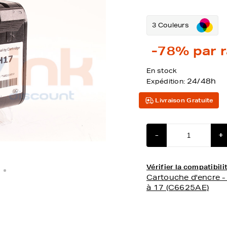
3 Couleurs
-78%
par r
En stock
24/48h
Expédition:
Livraison Gratuite
-
+
Vérifier la compatibi
Cartouche d'encre 
à 17 (C6625AE)