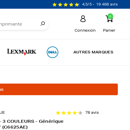
4,5/5 -
19 468 avis
0
Connexion
Panier
AUTRES MARQUES
ns
UE
78 avis
 - 3 COULEURS - Générique
7 (C6625AE)