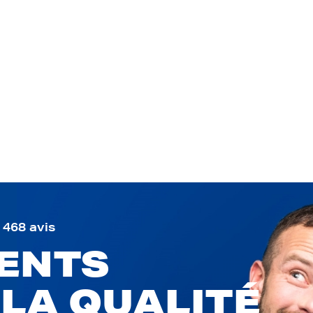
9 468 avis
IENTS
 LA QUALITÉ