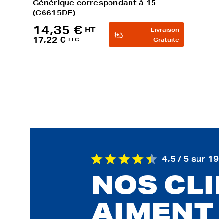
Générique correspondant à 15
(C6615DE)
14,35 €
HT
Livraison
17,22 €
TTC
Gratuite
4,5 / 5 sur 1
NOS CL
AIMENT