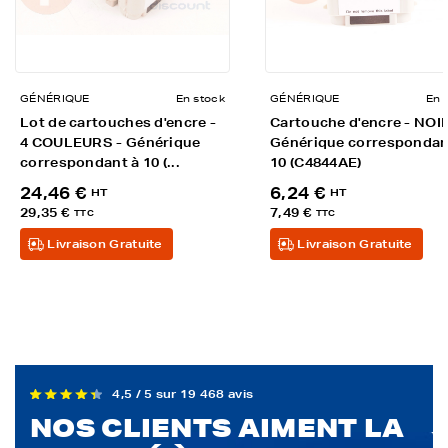
GÉNÉRIQUE
En stock
GÉNÉRIQUE
En 
Lot de cartouches d'encre -
Cartouche d'encre - NOIR
4 COULEURS - Générique
Générique correspondan
correspondant à 10 (...
10 (C4844AE)
24,46 €
6,24 €
HT
HT
29,35 €
7,49 €
TTC
TTC
Livraison Gratuite
Livraison Gratuite
4,5 / 5 sur 19 468 avis
NOS CLIENTS AIMENT LA