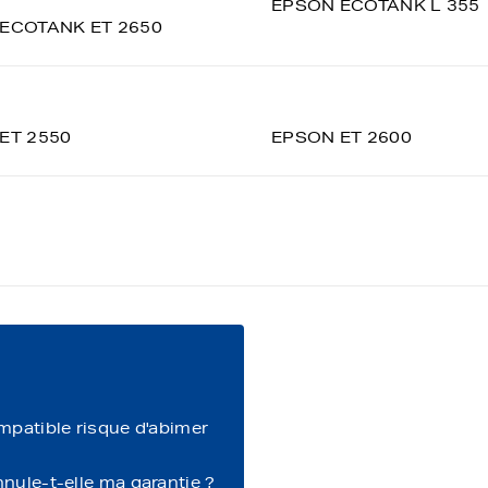
EPSON ECOTANK L 355
ECOTANK ET 2650
ET 2550
EPSON ET 2600
ompatible risque d'abimer
nnule-t-elle ma garantie ?