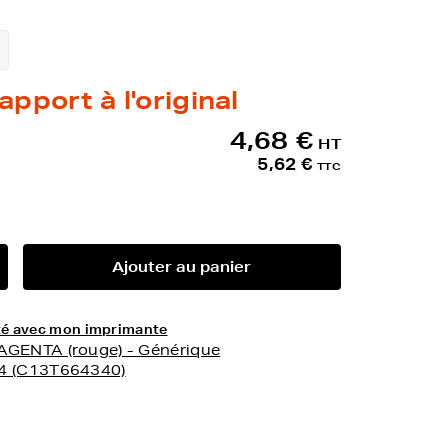
apport à l'original
4,68 €
HT
5,62 €
TTC
Ajouter au panier
lité avec mon imprimante
AGENTA (rouge) - Générique
64 (C13T664340)