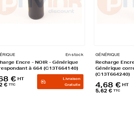
ÉRIQUE
En stock
GÉNÉRIQUE
harge Encre - NOIR - Générique
Recharge Encre 
respondant à 664 (C13T664140)
Générique corr
(C13T664240)
68 €
HT
Livraison
4,68 €
2 €
HT
TTC
Gratuite
5,62 €
TTC