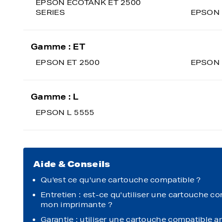
EPSON ECOTANK ET 2500
SERIES
EPSON 
Gamme : ET
EPSON ET 2500
EPSON 
Gamme : L
EPSON L 5555
Aide & Conseils
Qu'est ce qu'une cartouche compatible ?
Entretien : est-ce qu'utiliser une cartouche c
mon imprimante ?
Garantie : utiliser une cartouche compatible a