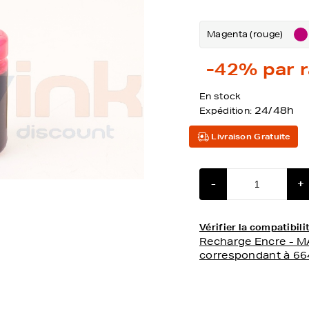
Magenta (rouge)
-42%
par r
En stock
24/48h
Expédition:
Livraison Gratuite
-
+
Vérifier la compatibi
Recharge Encre - M
correspondant à 6