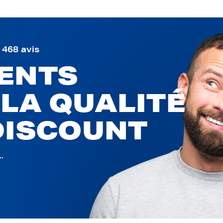
9 468 avis
IENTS
 LA QUALITÉ
DISCOUNT
.