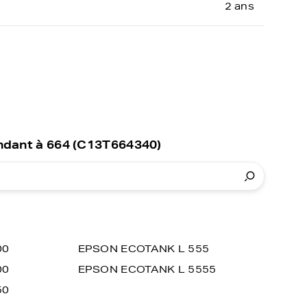
2 ans
ndant à 664 (C13T664340)
00
EPSON ECOTANK L 555
00
EPSON ECOTANK L 5555
50