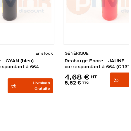
En stock
GÉNÉRIQUE
- CYAN (bleu) -
Recharge Encre - JAUNE - 
espondant à 664
correspondant à 664 (C13
4,68 €
HT
5,62 €
Livraison
TTC
Gratuite