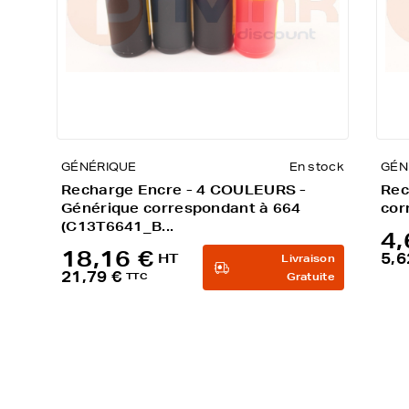
GÉNÉRIQUE
En stock
GÉN
Recharge Encre - 4 COULEURS -
Rec
Générique correspondant à 664
cor
(C13T6641_B...
4,
18,16 €
5,6
HT
Livraison
21,79 €
TTC
Gratuite