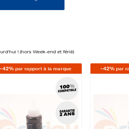
d’hui ! (hors Week-end et férié)
-42%
-42%
par rapport à la marque
par r