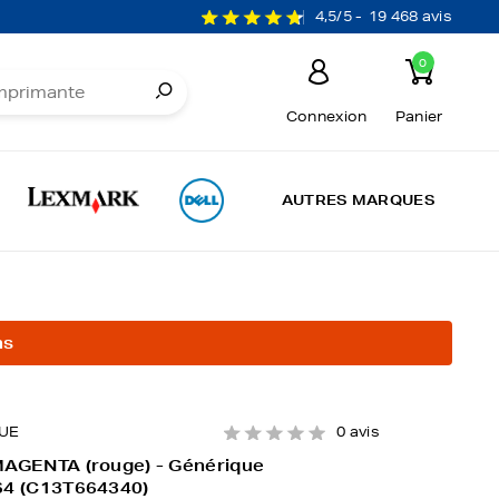
4,5/5 -
19 468 avis
0
Connexion
Panier
AUTRES MARQUES
ns
UE
0 avis
MAGENTA (rouge) - Générique
64 (C13T664340)