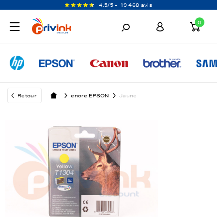
4,5/5 -
19 468 avis
0
Retour
encre EPSON
Jaune