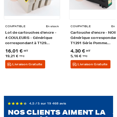
COMPATIBLE
En stock
COMPATIBLE
En 
Lot de cartouches d'encre -
Cartouche d'encre - NOIR
4 COULEURS - Générique
Générique correspondan
correspondant à T129...
T1291 Série Pomme...
16,01 €
4,30 €
HT
HT
19,21 €
5,16 €
TTC
TTC
Livraison Gratuite
Livraison Gratuite
4,5 / 5 sur 19 468 avis
NOS CLIENTS AIMENT LA