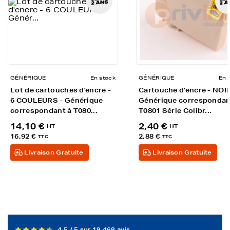
GÉNÉRIQUE
En stock
GÉNÉRIQUE
En 
Lot de cartouches d'encre -
Cartouche d'encre - NOIR
6 COULEURS - Générique
Générique correspondan
correspondant à T080...
T0801 Série Colibr...
14,10 €
2,40 €
HT
HT
16,92 €
2,88 €
TTC
TTC
Livraison Gratuite
Livraison Gratuite
4,5 / 5 sur 19 468 avis