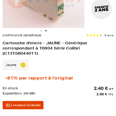
CARTOUCHE GENERIQUE
5 avis
Cartouche d'encre - JAUNE - Générique
correspondant à T0804 Série Colibri
(C13T08044011)
Jaune
-81%
par rapport à l'original
2,40 €
En stock
HT
Expédition:
24/48h
2,88 €
TTC
Livraison Gratuite