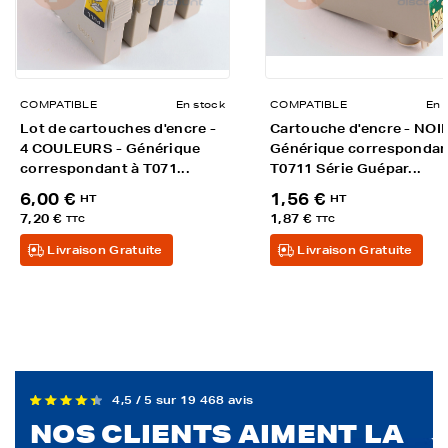
COMPATIBLE
En stock
COMPATIBLE
En 
Lot de cartouches d'encre -
Cartouche d'encre - NOIR
4 COULEURS - Générique
Générique correspondan
correspondant à T071...
T0711 Série Guépar...
6,00 €
1,56 €
HT
HT
7,20 €
1,87 €
TTC
TTC
Livraison Gratuite
Livraison Gratuite
4,5 / 5 sur 19 468 avis
NOS CLIENTS AIMENT LA