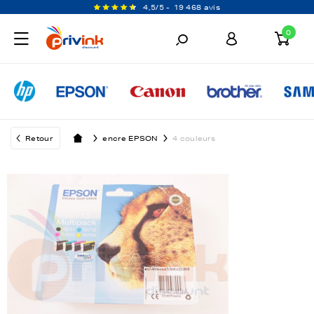
4,5/5 -
19 468 avis
0
Retour
encre EPSON
4 couleurs