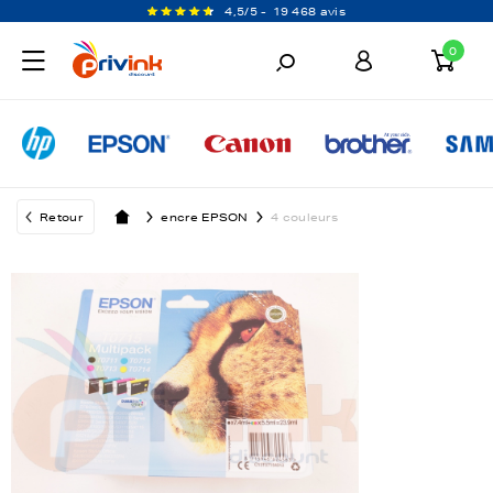
4,5/5 -
19 468 avis
0
Retour
encre EPSON
4 couleurs