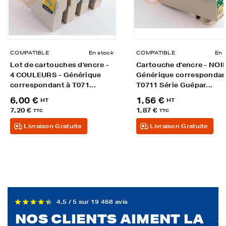
COMPATIBLE
En stock
COMPATIBLE
En 
Lot de cartouches d'encre -
Cartouche d'encre - NOIR
4 COULEURS - Générique
Générique correspondan
correspondant à T071...
T0711 Série Guépar...
6,00 €
1,56 €
HT
HT
7,20 €
1,87 €
TTC
TTC
Livraison Gratuite
Livraison Gratuite
4,5 / 5 sur 19 468 avis
NOS CLIENTS AIMENT LA