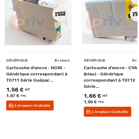
GÉNÉRIQUE
En stock
GÉNÉRIQUE
En 
Cartouche d'encre - NOIR -
Cartouche d'encre - CYA
Générique correspondant à
(bleu) - Générique
T0711 Série Guépar...
correspondant à T0712
Série...
1,56 €
HT
1,66 €
1,87 €
HT
TTC
1,99 €
TTC
Livraison Gratuite
Livraison Gratuite