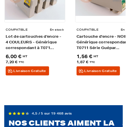
COMPATIBLE
En stock
COMPATIBLE
En 
Lot de cartouches d'encre -
Cartouche d'encre - NOIR
4 COULEURS - Générique
Générique correspondan
correspondant à T071...
T0711 Série Guépar...
6,00 €
1,56 €
HT
HT
7,20 €
1,87 €
TTC
TTC
Livraison Gratuite
Livraison Gratuite
4,5 / 5 sur 19 468 avis
NOS CLIENTS AIMENT LA