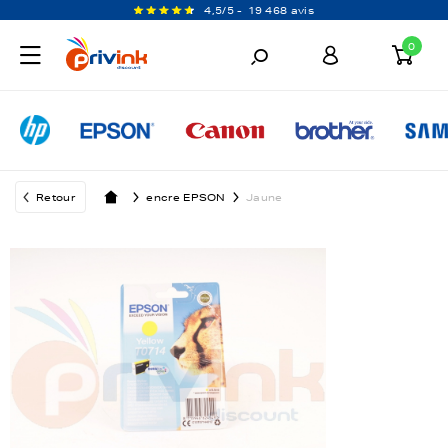
4,5/5 -
19 468 avis
0
Retour
encre EPSON
Jaune