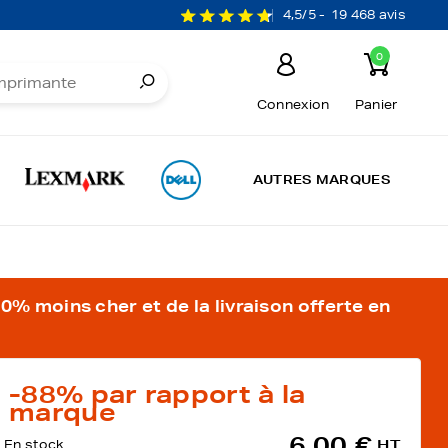
4,5/5 -
19 468 avis
0
Connexion
Panier
AUTRES MARQUES
% moins cher et de la livraison offerte en
-88%
par rapport à la
marque
6,00 €
En stock
HT