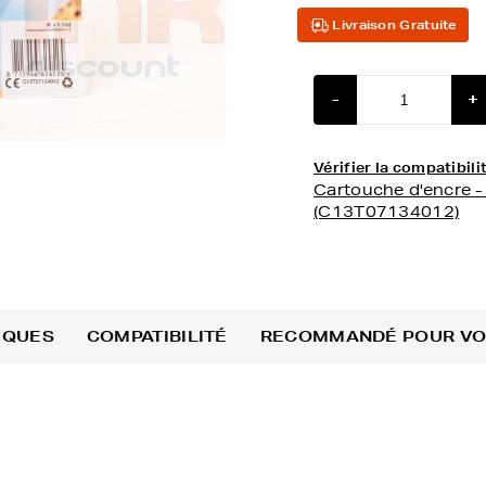
Livraison Gratuite
-
+
Vérifier la compatibi
Cartouche d'encre 
(C13T07134012)
IQUES
COMPATIBILITÉ
RECOMMANDÉ POUR V