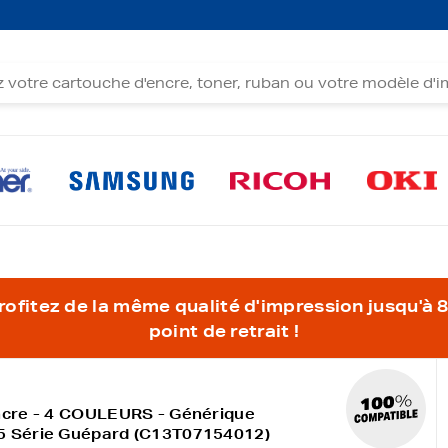
fitez de la même qualité d'impression jusqu'à 80
point de retrait !
ncre - 4 COULEURS - Générique
5 Série Guépard (C13T07154012)