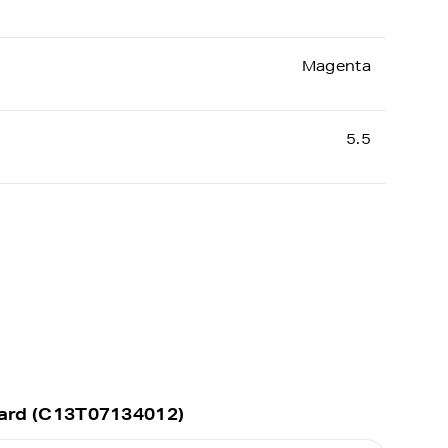
Magenta
5.5
pard (C13T07134012)