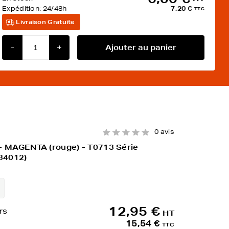
Expédition:
24/48h
7,20 €
TTC
Livraison Gratuite
-
+
Ajouter au panier
0 avis
- MAGENTA (rouge) - T0713 Série
34012)
12,95 €
rs
HT
15,54 €
TTC