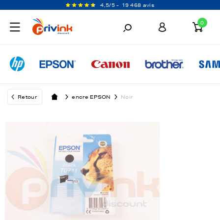
4,5/5 -
19 468 avis
0
Retour
encre EPSON
Noir