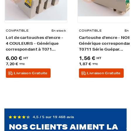
COMPATIBLE
En stock
COMPATIBLE
En 
Lot de cartouches d'encre -
Cartouche d'encre - NOIR
4 COULEURS - Générique
Générique correspondan
correspondant à T071...
T0711 Série Guépar...
6,00 €
1,56 €
HT
HT
7,20 €
1,87 €
TTC
TTC
Livraison Gratuite
Livraison Gratuite
4,5 / 5 sur 19 468 avis
NOS CLIENTS AIMENT LA