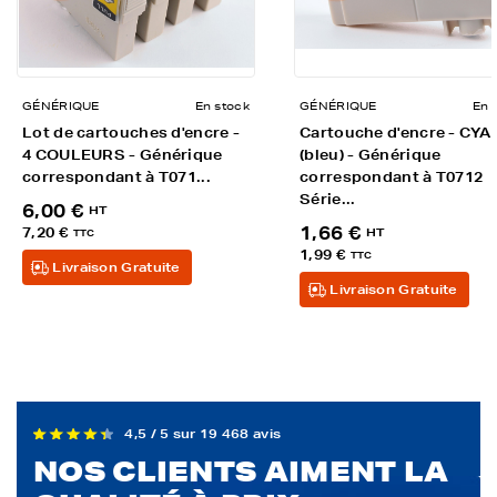
GÉNÉRIQUE
En stock
GÉNÉRIQUE
En 
Lot de cartouches d'encre -
Cartouche d'encre - CYA
4 COULEURS - Générique
(bleu) - Générique
correspondant à T071...
correspondant à T0712
Série...
6,00 €
HT
1,66 €
7,20 €
HT
TTC
1,99 €
TTC
Livraison Gratuite
Livraison Gratuite
4,5 / 5 sur 19 468 avis
NOS CLIENTS AIMENT LA