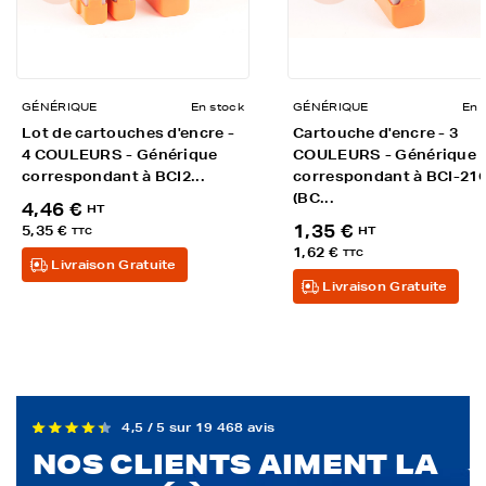
GÉNÉRIQUE
En stock
GÉNÉRIQUE
En 
Lot de cartouches d'encre -
Cartouche d'encre - 3
4 COULEURS - Générique
COULEURS - Générique
correspondant à BCI2...
correspondant à BCI-21
(BC...
4,46 €
HT
1,35 €
5,35 €
HT
TTC
1,62 €
TTC
Livraison Gratuite
Livraison Gratuite
4,5 / 5 sur 19 468 avis
NOS CLIENTS AIMENT LA