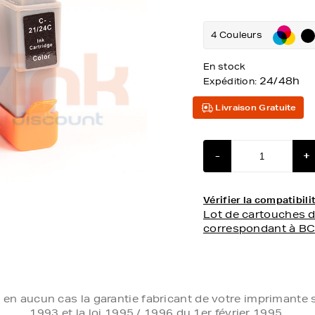
4 Couleurs
En stock
24/48h
Expédition:
Livraison Gratuite
-
+
Vérifier la compatibi
Lot de cartouches 
correspondant à BC
e en aucun cas la garantie fabricant de votre imprimante s
1993 et la loi 1995 / 1996 du 1er février 1995.