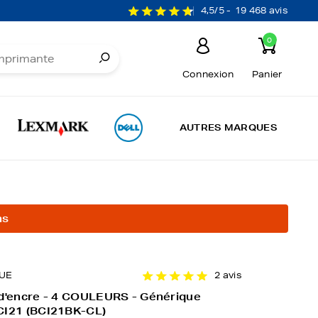
4,5/5 -
19 468 avis
0
Connexion
Panier
AUTRES MARQUES
ns
UE
2 avis
 d'encre - 4 COULEURS - Générique
CI21 (BCI21BK-CL)