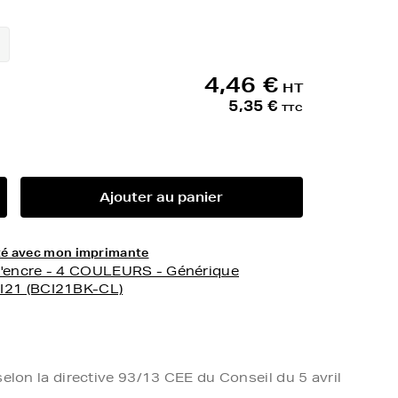
4,46 €
HT
5,35 €
TTC
Ajouter au panier
lité avec mon imprimante
d'encre - 4 COULEURS - Générique
I21 (BCI21BK-CL)
elon la directive 93/13 CEE du Conseil du 5 avril