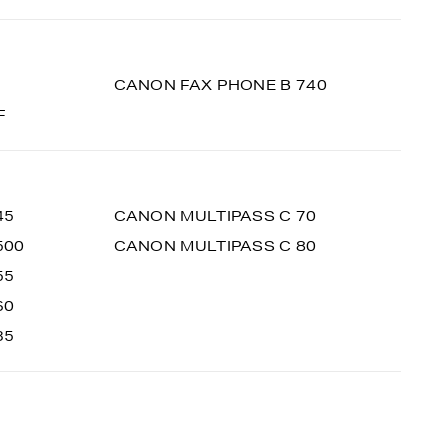
CANON FAX PHONE B 740
F
45
CANON MULTIPASS C 70
500
CANON MULTIPASS C 80
55
60
35