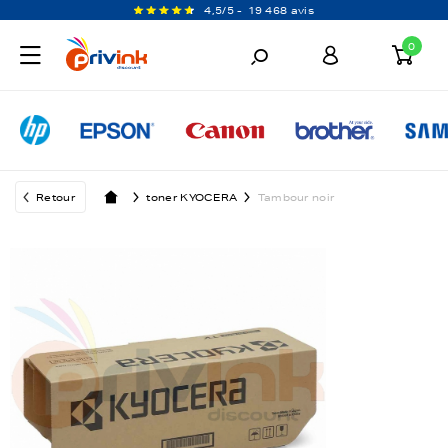
4,5/5 -
19 468 avis
0
Retour
toner KYOCERA
Tambour noir