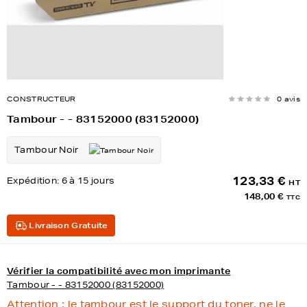
CONSTRUCTEUR
0 avis
Tambour - - 83152000 (83152000)
Tambour Noir
123,33 €
Expédition:
6 à 15 jours
HT
148,00 €
TTC
Livraison Gratuite
Vérifier la compatibilité avec mon imprimante
Tambour - - 83152000 (83152000)
Attention : le tambour est le support du toner, ne le