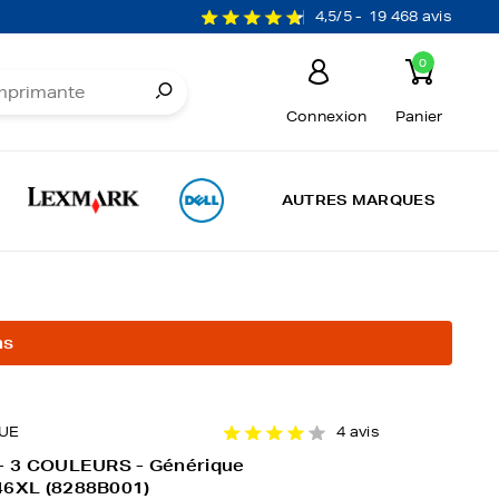
4,5/5 -
19 468 avis
0
Connexion
Panier
AUTRES MARQUES
ns
UE
4 avis
 - 3 COULEURS - Générique
46XL (8288B001)