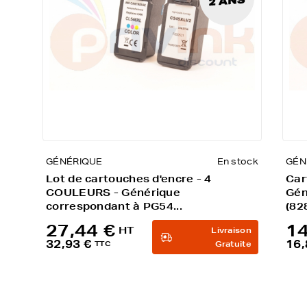
GÉNÉRIQUE
En stock
GÉN
Lot de cartouches d'encre - 4
Car
COULEURS - Générique
Gén
correspondant à PG54...
(82
27,44 €
14
HT
Livraison
32,93 €
16,
TTC
Gratuite