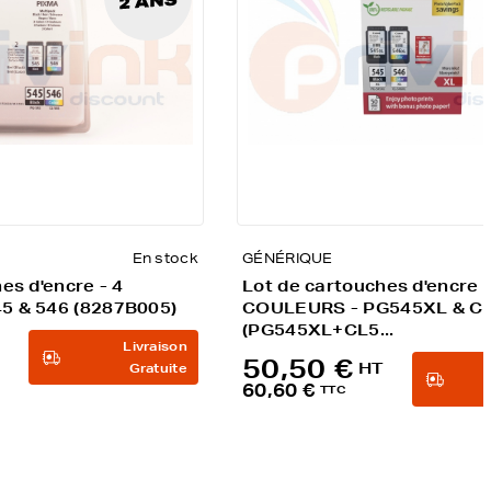
En stock
GÉNÉRIQUE
es d'encre - 4
Lot de cartouches d'encre -
5 & 546 (8287B005)
COULEURS - PG545XL & C
(PG545XL+CL5...
Livraison
50,50 €
HT
Gratuite
60,60 €
TTC