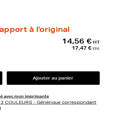
apport à l'original
14,56 €
HT
17,47 €
TTC
Ajouter au panier
lité avec mon imprimante
- 3 COULEURS - Générique correspondant
)