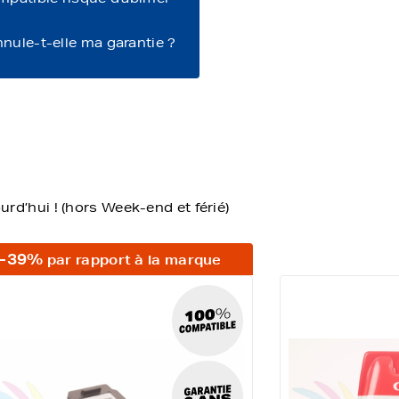
nnule-t-elle ma garantie ?
d’hui ! (hors Week-end et férié)
-39%
par rapport à la marque