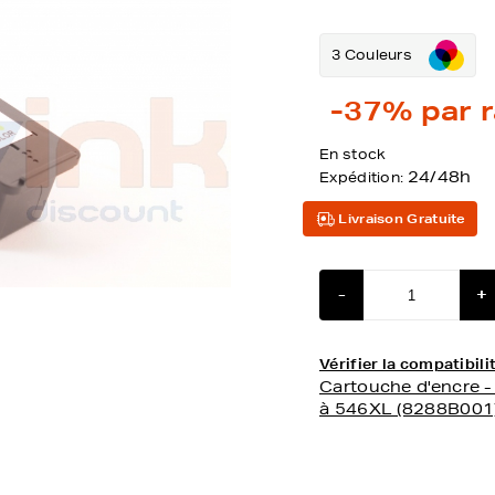
3 Couleurs
-37%
par r
En stock
24/48h
Expédition:
Livraison Gratuite
-
+
Vérifier la compatibi
Cartouche d'encre 
à 546XL (8288B001