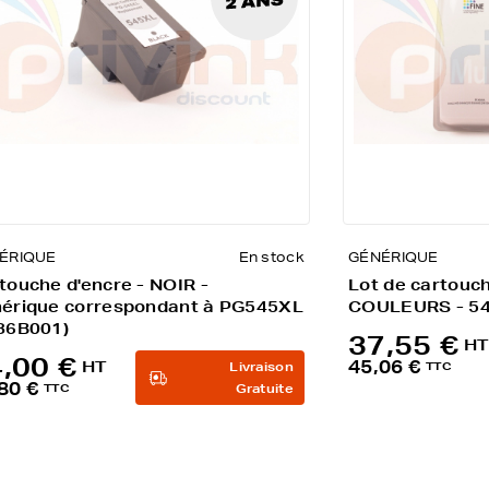
ÉRIQUE
En stock
GÉNÉRIQUE
touche d'encre - NOIR -
Lot de cartouch
érique correspondant à PG545XL
COULEURS - 54
86B001)
37,55 €
HT
,00 €
45,06 €
HT
Livraison
TTC
80 €
TTC
Gratuite