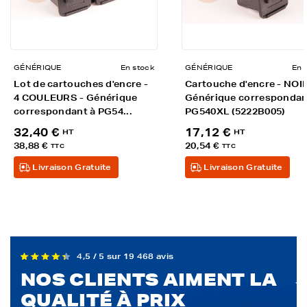
GÉNÉRIQUE
En stock
GÉNÉRIQUE
En 
Lot de cartouches d'encre -
Cartouche d'encre - NOIR
4 COULEURS - Générique
Générique correspondan
correspondant à PG54...
PG540XL (5222B005)
32,40 €
17,12 €
HT
HT
38,88 €
20,54 €
TTC
TTC
Livraison Gratuite
Livraison Gratuite
4,5 / 5 sur 19 468 avis
NOS CLIENTS AIMENT LA
QUALITÉ À PRIX