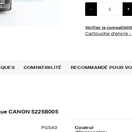
-
+
Vérifier la compatibi
Cartouche d'encre 
IQUES
COMPATIBILITÉ
RECOMMANDÉ POUR V
arque CANON 5225B005
PG540
Couleur