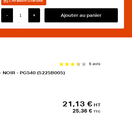
Livraison Gratuite
-
+
Ajouter au panier
6 avis
- NOIR - PG540 (5225B005)
21,13 €
HT
25,36 €
TTC