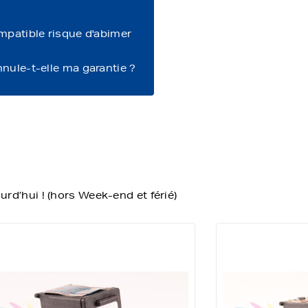
ompatible risque d'abimer
nnule-t-elle ma garantie ?
d’hui ! (hors Week-end et férié)