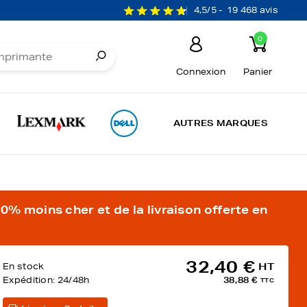
4,5/5 -
19 468 avis
0
Connexion
Panier
AUTRES MARQUES
% moins cher et de la livraison offerte en
32,40 €
En stock
HT
Expédition:
24/48h
38,88 €
TTC