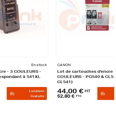
En stock
CANON
cre - 3 COULEURS -
Lot de cartouches d'encre -
espondant à 541XL
COULEURS - PG540 & CL54
CL541)
44,00 €
HT
Livraison
52,80 €
Gratuite
TTC