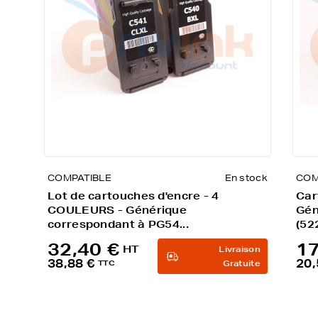
COMPATIBLE
En stock
COM
Lot de cartouches d'encre - 4
Car
COULEURS - Générique
Gén
correspondant à PG54...
(52
32,40 €
17
HT
Livraison
38,88 €
20,
TTC
Gratuite