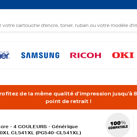
fitez de la même qualité d'impression jusqu'à 80
point de retrait !
ncre - 4 COULEURS - Générique
40XL CL541XL (PG540-CL541XL)