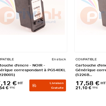
PATIBLE
En stock
COMPATIBLE
touche d'encre - NOIR -
Cartouche d'en
érique correspondant à PG540XL
Générique corr
22B005)
(5226B...
,12 €
17,58 €
HT
HT
Livraison
54 €
21,10 €
TTC
Gratuite
TTC