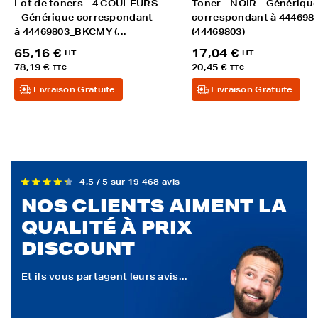
Lot de toners - 4 COULEURS
Toner - NOIR - Génériqu
- Générique correspondant
correspondant à 444698
à 44469803_BKCMY (...
(44469803)
65,16 €
17,04 €
HT
HT
78,19 €
20,45 €
TTC
TTC
Livraison Gratuite
Livraison Gratuite
4,5 / 5 sur 19 468 avis
NOS CLIENTS AIMENT LA
QUALITÉ À PRIX
DISCOUNT
Et ils vous partagent leurs avis...