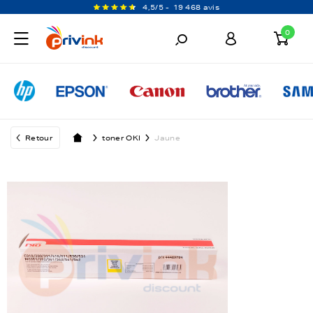
4,5/5 -
19 468 avis
0
Retour
toner OKI
Jaune