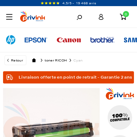
4,5/5 -
19 468 avis
0
Retour
toner RICOH
Cyan
Livraison offerte en point de retrait - Garantie 2 ans