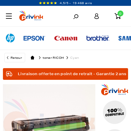
4,5/5 -
19 468 avis
0
Retour
toner RICOH
Cyan
Livraison offerte en point de retrait - Garantie 2 ans