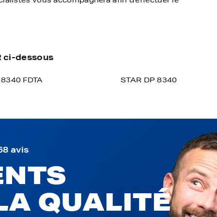
cialistes vous accompagnera afin d'effectuer le
R ci-dessous
 8340 FDTA
STAR DP 8340
68 avis
ENTS
LA QUALITÉ