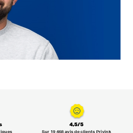
s
4,5/5
riques
Sur 19 468 avis de clients Privink