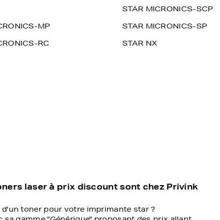
STAR MICRONICS-SCP
CRONICS-MP
STAR MICRONICS-SP
CRONICS-RC
STAR NX
ners laser à prix discount sont chez Privink
 d'un toner pour votre imprimante star ?
ec sa gamme "Générique" proposant des prix allant