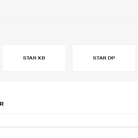
STAR XB
STAR DP
AR