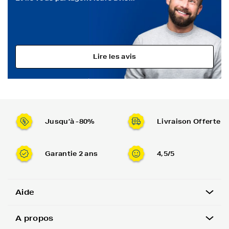
Lire les avis
Jusqu’à -80%
Livraison Offerte
Garantie 2 ans
4,5/5
Aide
A propos