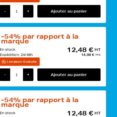
-
+
Ajouter au panier
-54%
par rapport à la
marque
12,48 €
En stock
HT
Expédition:
24/48h
14,98 €
TTC
Livraison Gratuite
-
+
Ajouter au panier
-54%
par rapport à la
marque
12,48 €
En stock
HT