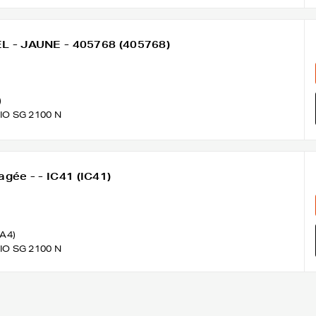
EL - JAUNE - 405768 (405768)
)
IO SG 2100 N
agée - - IC41 (IC41)
(A4)
IO SG 2100 N