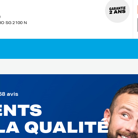
)
IO SG 2100 N
68 avis
ENTS
LA QUALITÉ