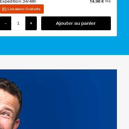
Expédition:
24/48h
14,98 €
TTC
Livraison Gratuite
-
+
Ajouter au panier