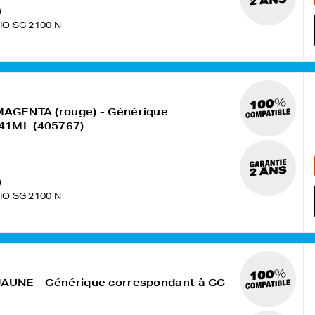
)
IO SG 2100 N
 MAGENTA (rouge) - Générique
41ML (405767)
)
IO SG 2100 N
 JAUNE - Générique correspondant à GC-