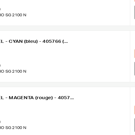
)
IO SG 2100 N
 - CYAN (bleu) - 405766 (...
)
IO SG 2100 N
L - MAGENTA (rouge) - 4057...
)
IO SG 2100 N