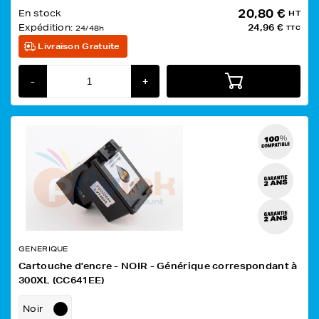
20,80 €
En stock
HT
Expédition:
24,96 €
24/48h
TTC
Livraison Gratuite
-
+
GENERIQUE
Cartouche d'encre - NOIR - Générique correspondant à
300XL (CC641EE)
Noir