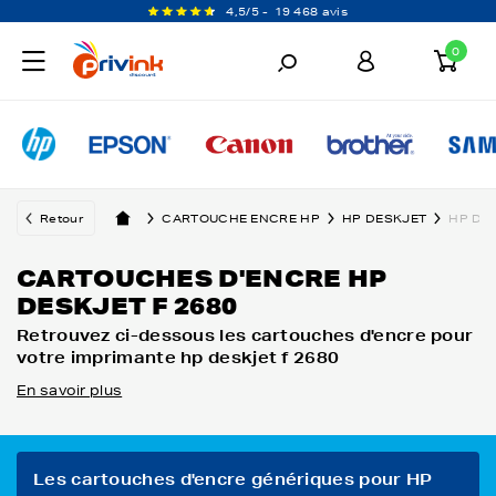
4,5/5 -
19 468 avis
0
Retour
CARTOUCHE ENCRE HP
HP DESKJET
HP DES
CARTOUCHES D'ENCRE HP
DESKJET F 2680
Retrouvez ci-dessous les cartouches d'encre pour
votre imprimante hp deskjet f 2680
En savoir plus
Les cartouches d'encre génériques pour HP