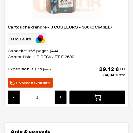
Cartouche d'encre - 3 COULEURS - 300 (CC643EE)
3 Couleurs
Capacité: 165 pages (A4)
Compatible: HP DESKJET F 2680
29,12 €
Expédition:
HT
6 à 15 jours
34,94 €
TTC
Livraison Gratuite
-
+
Aide & conseils