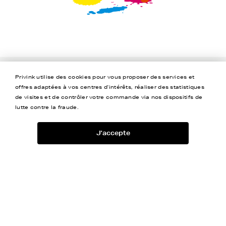
Privink utilise des cookies pour vous proposer des services et
Jusqu’à -80%
Livraison Offerte
offres adaptées à vos centres d'intérêts, réaliser des statistiques
de visites et de contrôler votre commande via nos dispositifs de
lutte contre la fraude.
Garantie 2 ans
4,5/5
J'accepte
Aide
A propos
Coordonnées
Newsletter