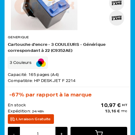
GENERIQUE
Cartouche d'encre - 3 COULEURS - Générique
correspondant à 22 (C9352AE)
3 Couleurs
Capacité: 165 pages (A4)
Compatible: HP DESKJET F 2214
-67%
par rapport à la marque
10,97 €
En stock
HT
Expédition:
13,16 €
24/48h
TTC
Livraison Gratuite
-
+