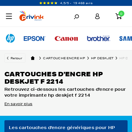
4,5/5 -
19 468 avis
0
Retour
CARTOUCHE ENCRE HP
HP DESKJET
HP DES
CARTOUCHES D'ENCRE HP
DESKJET F 2214
Retrouvez ci-dessous les cartouches d'encre pour
votre imprimante hp deskjet f 2214
En savoir plus
Les cartouches d'encre génériques pour HP