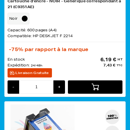
Cartouche d'encre - NOIR - Générique correspondant à
21 (C9351AE)
Noir
Capacité: 600 pages (A4)
Compatible: HP DESKJET F 2214
-75%
par rapport à la marque
6,19 €
En stock
HT
Expédition:
7,43 €
24/48h
TTC
Livraison Gratuite
-
+