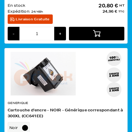
20,80 €
En stock
HT
Expédition:
24,96 €
24/48h
TTC
Livraison Gratuite
-
+
GENERIQUE
Cartouche d'encre - NOIR - Générique correspondant à
300XL (CC641EE)
Noir