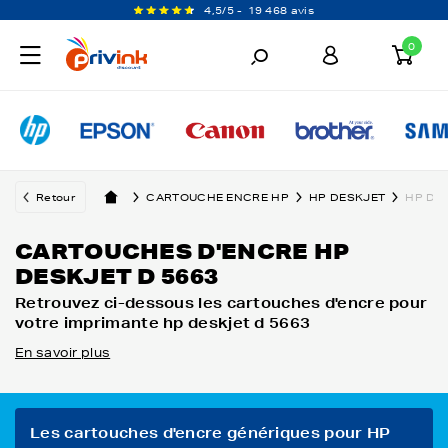
4,5/5 -
19 468 avis
0
Retour
CARTOUCHE ENCRE HP
HP DESKJET
HP DE
CARTOUCHES D'ENCRE HP
DESKJET D 5663
Retrouvez ci-dessous les cartouches d'encre pour
votre imprimante hp deskjet d 5663
En savoir plus
Les cartouches d'encre génériques pour HP