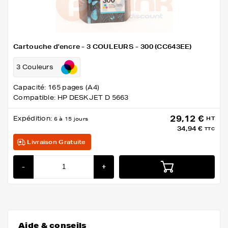
Cartouche d'encre - 3 COULEURS - 300 (CC643EE)
3 Couleurs
Capacité: 165 pages (A4)
Compatible: HP DESKJET D 5663
29,12 €
Expédition:
HT
6 à 15 jours
34,94 €
TTC
Livraison Gratuite
-
+
Aide & conseils