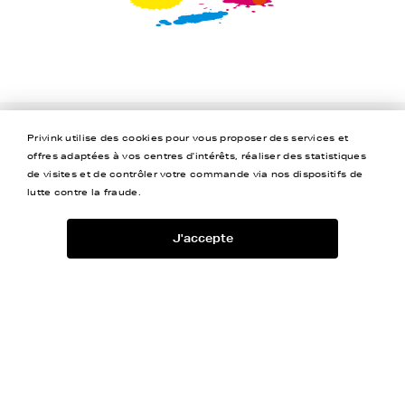
Privink utilise des cookies pour vous proposer des services et
Jusqu’à -80%
Livraison Offerte
offres adaptées à vos centres d'intérêts, réaliser des statistiques
de visites et de contrôler votre commande via nos dispositifs de
lutte contre la fraude.
Garantie 2 ans
4,5/5
J'accepte
Aide
A propos
Coordonnées
Newsletter