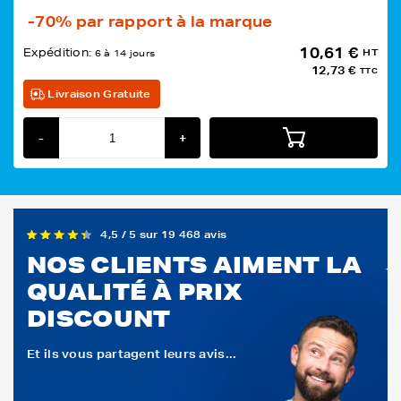
-70%
par rapport à la marque
10,61 €
Expédition:
HT
6 à 14 jours
12,73 €
TTC
Livraison Gratuite
-
+
4,5 / 5 sur 19 468 avis
NOS CLIENTS AIMENT LA
QUALITÉ À PRIX
DISCOUNT
Et ils vous partagent leurs avis...